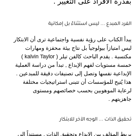
بقدرة الأفراد على التغيير .
الفرد المبدع ... ليس استثناءً بل إمكانية
يبدأ الكتاب على رؤية نفسية واجتماعية ترى أن الابتكار
ليس امتيازاً بيولوجياً بل نتاج بيئة محفزة ومهارات
مكتسبة . يقدم الباحث كالفن تيلر ( kalvin Taylor )
خمسة مستويات لفهم الإبداع , تبدأ من دراسة العملية
الإبداعية نفسها وتصل إلى تصنيفات دقيقة للمبدعين .
هذا يُتيح للمؤسسات أن تتبنى استراتيجيات مختلفة
لرعاية الموهوبين بحسب خصائصهم ومستوى
جاهزيتهم .
تحقيق الذات ... الوجه الآخر للابتكار
يربط المؤلف بين الإبداع وتحقيق الذات , مستنداً إلى